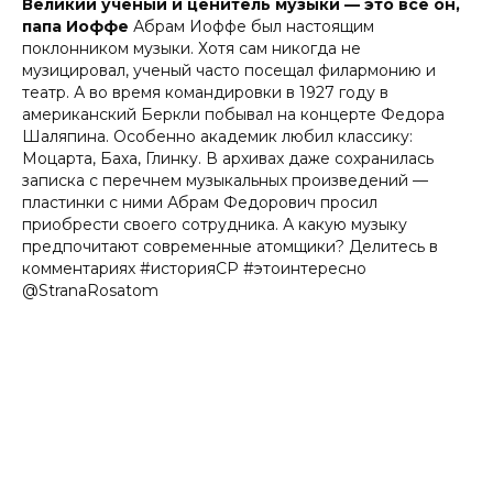
Великий ученый и ценитель музыки — это все он,
папа Иоффе
Абрам Иоффе был настоящим
поклонником музыки. Хотя сам никогда не
музицировал, ученый часто посещал филармонию и
театр. А во время командировки в 1927 году в
американский Беркли побывал на концерте Федора
Шаляпина. Особенно академик любил классику:
Моцарта, Баха, Глинку. В архивах даже сохранилась
записка с перечнем музыкальных произведений —
пластинки с ними Абрам Федорович просил
приобрести своего сотрудника. А какую музыку
предпочитают современные атомщики? Делитесь в
комментариях
#историяСР
#этоинтересно
@StranaRosatom