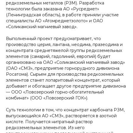
редкоземельных металлов (РЗМ). Разработка
технологии была заказана АО «Русредмет»
(Ленинградская область), в работе приняли участие
специалисты АО «Атомредметзолото» и ОАО
«Соликамский магниевый завод».
Выполненный проект предусматривает, что
производство церия, лантана, неодима, празеодима и
концентрата среднетяжелой группы редкоземельных
элементов (самарий, гадолиний, европий) будет
организовано на ОАО «Соликамский магниевый завод»
(ОАО «СМЗ», предприятие горнорудного дивизиона
Росатома). Сырьем для производства редкоземельных
элементов станет лопаритовый концентрат, который
добывает и обогащает другое предприятие дивизиона
— ООО «Ловозерский горно-обогатительный
комбинат» (ООО «Ловозерский ГОК»).
Суть технологии в том, что концентрат карбоната РЗМ,
выпускающийся АО «СМЗ», растворяется в азотной
кислоте. Получается нитратный раствор
редкоземельных элементов. Из него